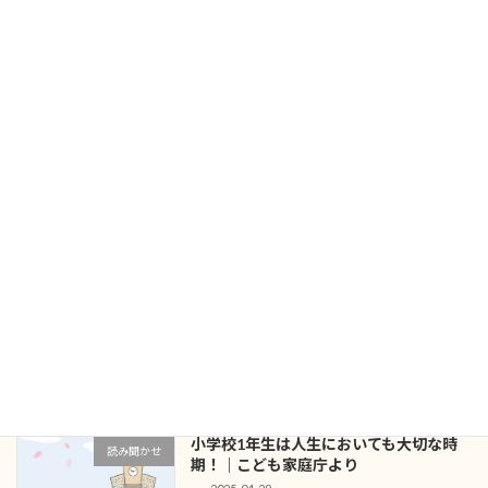
「図書の時間」が休み時間みたい！？モ
授業支援
ヤモヤ解決、徹底解説！
2026-05-26
戦後80年の8月6日 アーサー・ビナード
読み聞かせ
さんの講演
2025-08-10
新聞の活用を学校図書館から発信しまし
授業支援
ょう
2025-06-01
小学校1年生は人生においても大切な時
読み聞かせ
期！｜こども家庭庁より