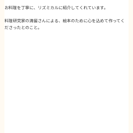
お料理を丁寧に、リズミカルに紹介してくれています。
料理研究家の満留さんによる、絵本のために心を込めて作ってく
ださったとのこと。